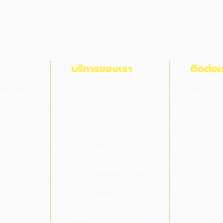
บริการของเรา
ติดต่อเ
ดุฟรีถึงหน้าบ้าน
B2B
สอบถามกา
B2C
ติดต่อเรา
C2C
ให้บริการ
บริการส่งสำเร็จภายในวันถัดไป
บริการจัดส่งพัสดุ ในวันหยุดสุด
สัปดาห์
รษณีย์
บุ๊คกิ้งแบบเร่งด่วน
WMS