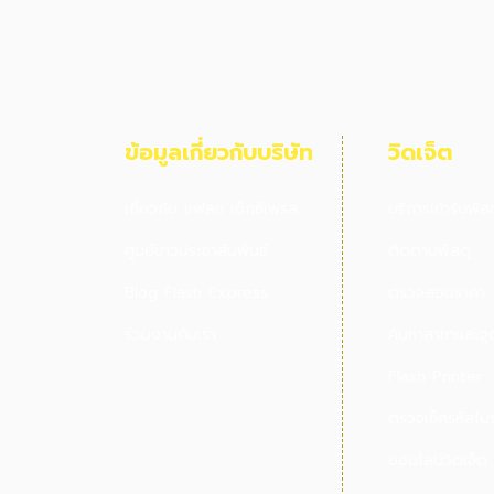
ข้อมูลเกี่ยวกับบริษัท
วิดเจ็ต
เกี่ยวกับ แฟลช เอ็กซ์เพรส
บริการเข้ารับพัส
ศูนย์ข่าวประชาสัมพันธ์
ติดตามพัสดุ
Blog Flash Express
ตรวจสอบราคา
ร่วมงานกับเรา
ค้นหาสาขาและจุด
Flash Printer
ตรวจเช็ครหัสไป
ออนไลน์วิดเจ็ต